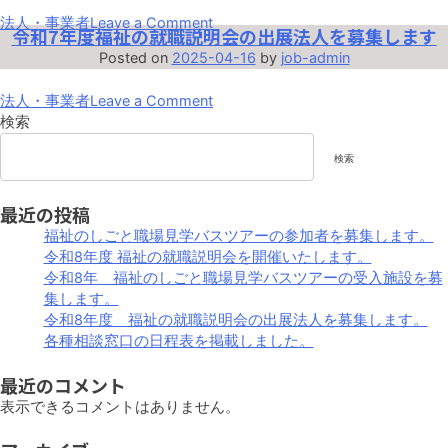
on
法人・事業者
Leave a Comment
令和7年度福祉の就職説明会の出展法人を募集します
令
Posted on
2025-04-16
by
job-admin
和
7
on
法人・事業者
Leave a Comment
年
令
検索
福
和
祉
検索
7
の
年
し
度
最近の投稿
ご
福
と
福祉のしごと職場見学バスツアーの参加者を募集します。
祉
職
令和8年度 福祉の就職説明会を開催いたします。
の
場
令和8年 福祉のしごと職場見学バスツアーの受入施設を募
就
見
集します。
職
学
令和8年度 福祉の就職説明会の出展法人を募集します。
説
バ
各種相談窓口の日程表を掲載しました。
明
ス
会
ツ
最近のコメント
の
ア
表示できるコメントはありません。
出
ー
展
の