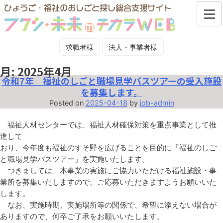
Skip
to
content
求職者様
法人・事業者様
月:
2025年4月
お問い合わせ
令和7年 福祉のしごと職場見学バスツアーの受入施設
を募集します。
Posted on
2025-04-18
by
job-admin
福祉人材センターでは、福祉人材確保対策を重点事業として推
進して
おり、今年度も福祉のすそ野を広げることを目的に「福祉のしご
と職場見学バスツアー」を実施いたします。
つきましては、本事業の実施にご協力いただける福祉施設・事
業所を募集いたしますので、ご応募いただきますようお願いいた
します。
なお、実施時期、実施場所等の関係で、希望に添えない場合が
ありますので、何卒ご了承をお願いいたします。