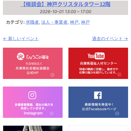
【相談会】神戸クリスタルタワー12階
2026-10-01 13:00
–
17:00
カテゴリ:
求職者
,
法人・事業者
,
神戸
,
神戸
←
新しいイベント
過去のイベント
→