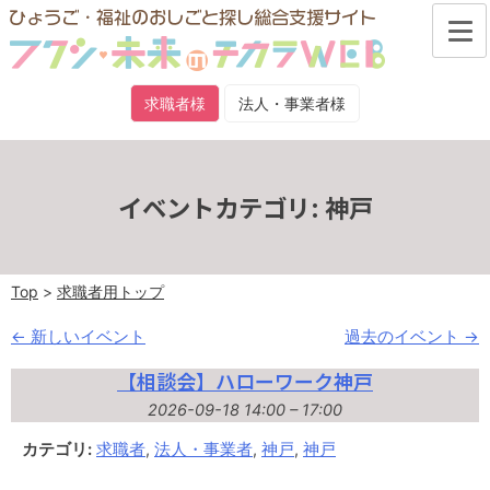
Skip
to
content
求職者様
法人・事業者様
お問い合わせ
イベントカテゴリ:
神戸
Top
>
求職者用トップ
←
新しいイベント
過去のイベント
→
【相談会】ハローワーク神戸
2026-09-18 14:00
–
17:00
カテゴリ:
求職者
,
法人・事業者
,
神戸
,
神戸