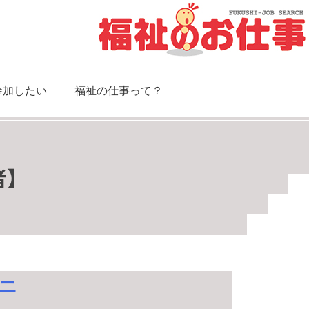
参加したい
福祉の仕事って？
者】
ー