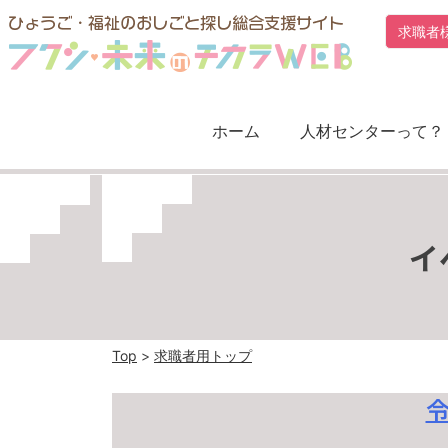
Skip
求職者
to
content
ホーム
人材センターって？
イ
Top
>
求職者用トップ